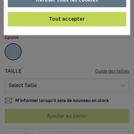
CHF40.90
Tous les prix incluent les taxes et les frais de douanes
9 les commentaires reçus
Tout accepter
COULEUR:
Jacinthe
Épuisé
TAILLE
Guide des tailles
M’informer lorsqu’il sera de nouveau en stock
Ajouter au panier