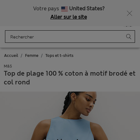
Tous droits payés
Votre pays
United States?
Aller sur le site
Menu
Se connecter
Enregistré
Panier
Accueil
Femme
Tops et t-shirts
M&S
Top de plage 100 % coton à motif brodé et
col rond