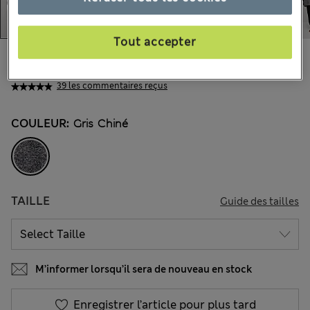
Tout accepter
CHF63.90
Tous les prix incluent les taxes et les frais de douanes
39 les commentaires reçus
COULEUR:
Gris Chiné
TAILLE
Guide des tailles
M’informer lorsqu’il sera de nouveau en stock
Enregistrer l’article pour plus tard