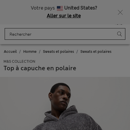
Tous droits payés
Obtenez 15 % de réduction, avec un cadeau en plus - DERNIER JOUR
Votre pays
United States?
Aller sur le site
Menu
Se connecter
Enregistré
Panier
Accueil
Homme
Sweats et polaires
Sweats et polaires
M&S COLLECTION
Top à capuche en polaire