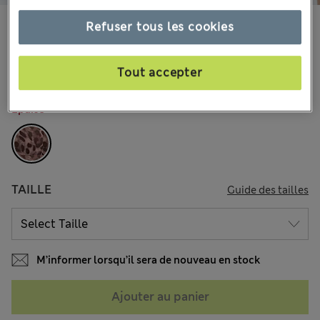
CHF18.90
Refuser tous les cookies
Tous les prix incluent les taxes et les frais de douanes
29 les commentaires reçus
Tout accepter
COULEUR:
Chocolat Assorti
Épuisé
TAILLE
Guide des tailles
M’informer lorsqu’il sera de nouveau en stock
Ajouter au panier