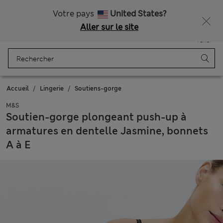
Tous droits payés
Ça vous dirait 15 % de réduction ? Profitez-en, avec davantage de récompenses exclusives en vous inscrivant à Sparks
Votre pays
United States?
Aller sur le site
Menu
Se connecter
Enregistré
Panier
Accueil
Lingerie
Soutiens-gorge
M&S
Soutien-gorge plongeant push-up à
armatures en dentelle Jasmine, bonnets
A à E