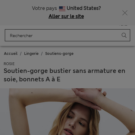
Tous droits payés
Ça vous dirait 15 % de réduction ? Profitez-en, avec davantage de récompenses exclusives en vous inscrivant à Sparks
Votre pays
United States?
Aller sur le site
Menu
Se connecter
Enregistré
Panier
Accueil
Lingerie
Soutiens-gorge
ROSIE
Soutien-gorge bustier sans armature en
soie, bonnets A à E