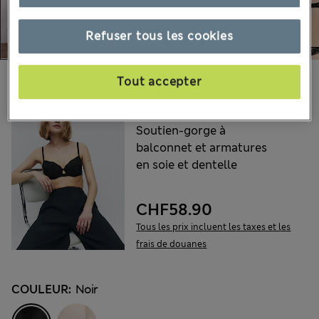
Refuser tous les cookies
Choisissez vos articles :
Tout accepter
ROSIE
Soutien-gorge à
balconnet et armatures
en soie et dentelle
CHF58.90
Tous les prix incluent les taxes et les
frais de douanes
COULEUR:
Noir