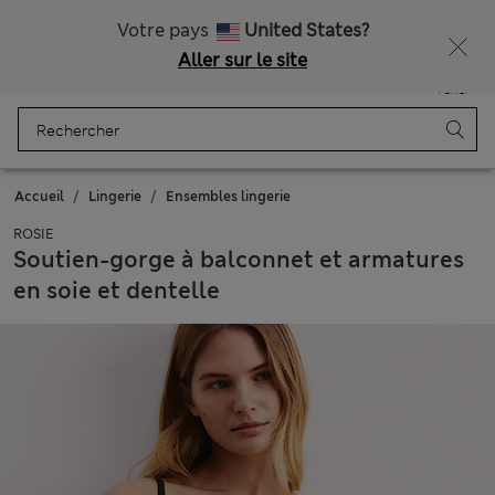
Tous droits payés
Ça vous dirait 15 % de réduction ? Profitez-en, avec davantage de récompenses exclusives en vous inscrivant à Sparks
Votre pays
United States?
Aller sur le site
Menu
Se connecter
Enregistré
Panier
Accueil
Lingerie
Ensembles lingerie
ROSIE
Soutien-gorge à balconnet et armatures
en soie et dentelle