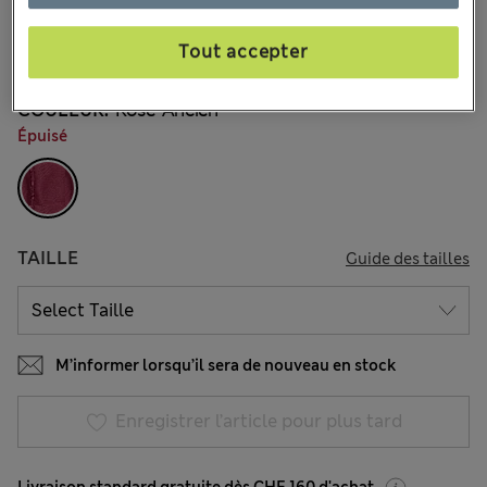
CHF51.90
Tous les prix incluent les taxes et les frais de douanes
Tout accepter
10 les commentaires reçus
COULEUR:
Rose Ancien
Épuisé
TAILLE
Guide des tailles
M’informer lorsqu’il sera de nouveau en stock
Enregistrer l’article pour plus tard