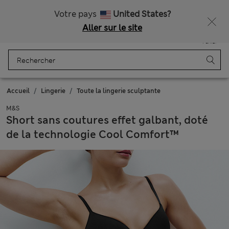
Tous droits payés
Votre pays
United States?
Aller sur le site
Menu
Se connecter
Enregistré
Panier
Accueil
Lingerie
Toute la lingerie sculptante
M&S
Short sans coutures effet galbant, doté
de la technologie Cool Comfort™