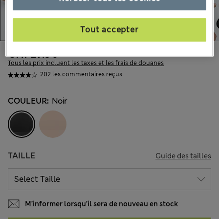
Tout accepter
CHF27.90
Tous les prix incluent les taxes et les frais de douanes
202 les commentaires reçus
COULEUR:
Noir
TAILLE
Guide des tailles
M’informer lorsqu’il sera de nouveau en stock