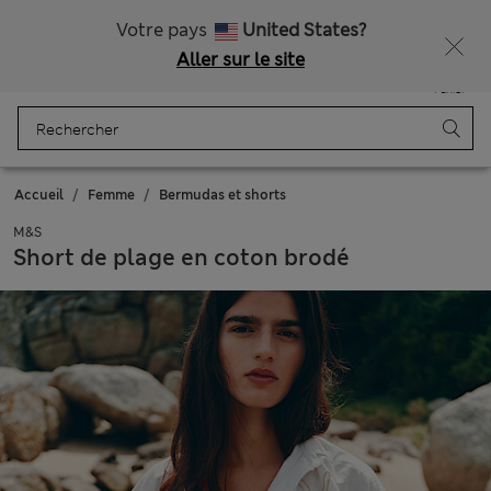
Tous droits payés
Obtenez 15 % de réduction, avec un cadeau en plus - DERNIER JOUR
Votre pays
United States?
Aller sur le site
Menu
Se connecter
Enregistré
Panier
Accueil
Femme
Bermudas et shorts
M&S
Short de plage en coton brodé