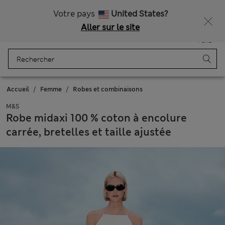
Tous droits payés
Ça vous dirait 15 % de réduction ? Profitez-en, avec davantage de récompenses exclusives en vous inscrivant à Sparks
Votre pays
United States?
Aller sur le site
Menu
Se connecter
Enregistré
Panier
Accueil
Femme
Robes et combinaisons
M&S
Robe midaxi 100 % coton à encolure
carrée, bretelles et taille ajustée