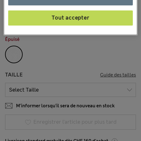
CHF63.90
Tous les prix incluent les taxes et les frais de douanes
30 les commentaires reçus
Tout accepter
COULEUR:
Blanc
Épuisé
TAILLE
Guide des tailles
M’informer lorsqu’il sera de nouveau en stock
Enregistrer l’article pour plus tard