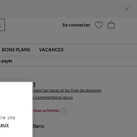
Ça vous dirait 15 % de réduction ? Profitez-en, avec davantage de récompenses exclusives en vous inscrivant à Sparks
Aide
Trouver un magasin
Se connecter
BONS PLANS
VACANCES
s payés
CHF81.90
Tous les prix incluent les taxes et les frais de douanes
35 les commentaires reçus
-30 % dès 2 chemises achetées
re site
 aux
COULEUR:
Blanc