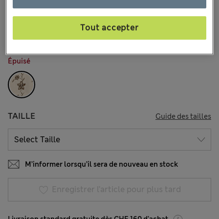
CHF84.90
Tous les prix incluent les taxes et les frais de douanes
41 les commentaires reçus
Tout accepter
COULEUR:
Blanc Doux
Épuisé
TAILLE
Guide des tailles
M’informer lorsqu’il sera de nouveau en stock
Enregistrer l’article pour plus tard