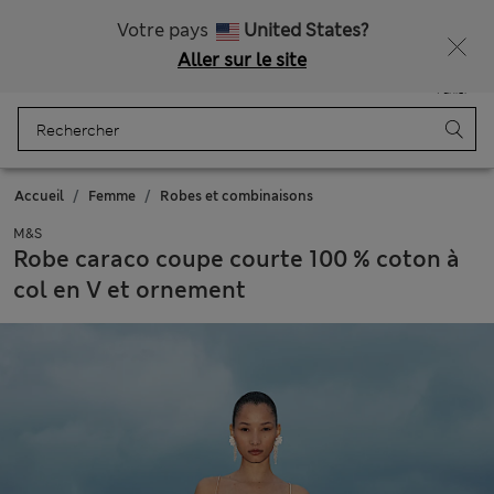
Tous droits payés
Ça vous dirait 15 % de réduction ? Profitez-en, avec davantage de récompenses exclusives en vous inscrivant à Sparks
Votre pays
United States?
Aller sur le site
Menu
Se connecter
Enregistré
Panier
Accueil
Femme
Robes et combinaisons
M&S
Robe caraco coupe courte 100 % coton à
col en V et ornement