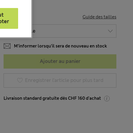
ut
TAILLE
Guide des tailles
pter
M’informer lorsqu’il sera de nouveau en stock
Ajouter au panier
Enregistrer l’article pour plus tard
Livraison standard gratuite dès CHF 160 d'achat