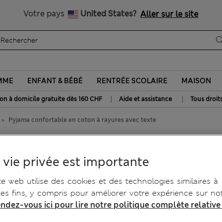
Tous droits payés
Votre pays
United States?
Aller sur le site
MME
ENFANT & BÉBÉ
RENTRÉE SCOLAIRE
MAISON
|
|
son à domicile gratuite dès 160 CHF
Aide et assistance
Tous droit
Pyjama confortable en coton à rayures avec texte
on à rayures avec texte
 vie privée est importante
te web utilise des cookies et des technologies similaires à
tes fins, y compris pour améliorer votre expérience sur not
ndez-vous ici pour lire notre politique complète relative