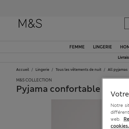
FEMME
LINGERIE
HO
Livrai
Accueil
Lingerie
Tous les vêtements de nuit
All pyjamas
M&S COLLECTION
Pyjama confortable en cot
Votre
Notre si
différen
web.
Re
cookies.