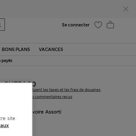
Ça vous dirait 15 % de réduction ? Profitez-en, avec davantage de récompenses exclusives en vous inscrivant à Sparks
Aide
Trouver un magasin
Se connecter
BONS PLANS
VACANCES
s payés
CHF54.90
Tous les prix incluent les taxes et les frais de douanes
39 les commentaires reçus
COULEUR:
Ivoire Assorti
re site
Épuisé
 aux