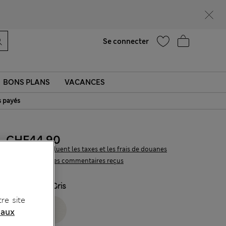
Aide
Trouver un magasin
Se connecter
BONS PLANS
VACANCES
s payés
CHF44.90
Tous les prix incluent les taxes et les frais de douanes
365 les commentaires reçus
COULEUR:
Gris
re site
 aux