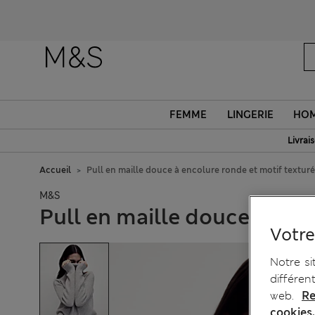
FEMME
LINGERIE
HO
Livrai
Accueil
Pull en maille douce à encolure ronde et motif texturé
M&S
Pull en maille douce à enc
Votre
Notre si
différen
web.
Re
cookies.