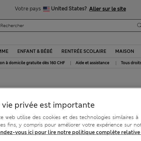
Tous droits payés
Votre pays
United States?
Aller sur le site
MME
ENFANT & BÉBÉ
RENTRÉE SCOLAIRE
MAISON
|
|
son à domicile gratuite dès 160 CHF
Aide et assistance
Tous droit
olure ronde et motif texturé
 vie privée est importante
te web utilise des cookies et des technologies similaires à
tes fins, y compris pour améliorer votre expérience sur not
ndez-vous ici pour lire notre politique complète relative