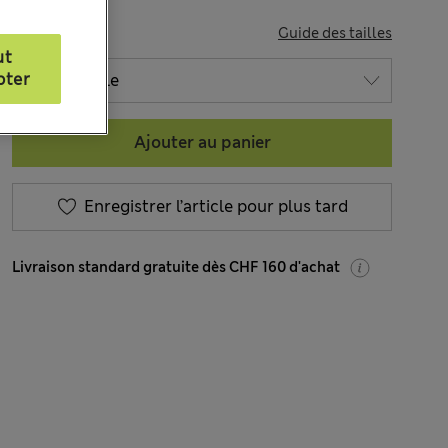
TAILLE
Guide des tailles
ut
pter
Ajouter au panier
Enregistrer l’article pour plus tard
Livraison standard gratuite dès CHF 160 d'achat