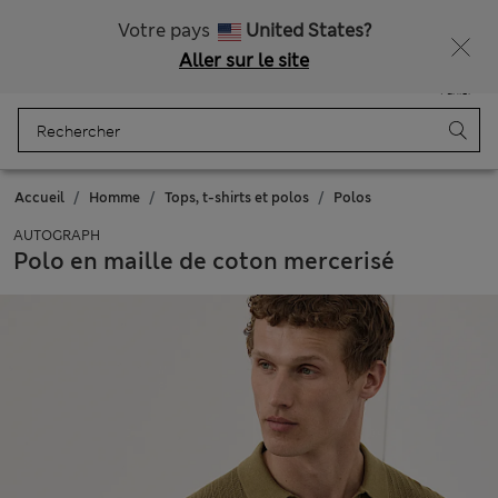
Tous droits payés
Ça vous dirait 15 % de réduction ? Profitez-en, avec davantage de récompenses exclusives en vous inscrivant à Sparks
Votre pays
United States?
Aller sur le site
Menu
Se connecter
Enregistré
Panier
Accueil
Homme
Tops, t-shirts et polos
Polos
AUTOGRAPH
Polo en maille de coton mercerisé