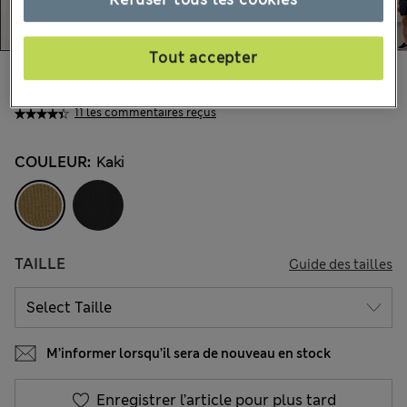
Tout accepter
CHF81.90
Tous les prix incluent les taxes et les frais de douanes
11 les commentaires reçus
COULEUR:
Kaki
TAILLE
Guide des tailles
M’informer lorsqu’il sera de nouveau en stock
Enregistrer l’article pour plus tard