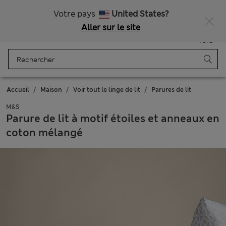
Tous droits payés
Ça vous dirait 15 % de réduction ? Profitez-en, avec davantage de récompenses exclusives en vous inscrivant à Sparks
Votre pays
United States?
Aller sur le site
Menu
Se connecter
Enregistré
Panier
Accueil
Maison
Voir tout le linge de lit
Parures de lit
M&S
Parure de lit à motif étoiles et anneaux en
coton mélangé