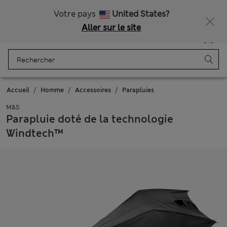
Tous droits payés
Ça vous dirait 15 % de réduction ? Profitez-en, avec davantage de récompenses exclusives en vous inscrivant à Sparks
Votre pays
United States?
Aller sur le site
Menu
Se connecter
Enregistré
Panier
Accueil
Homme
Accessoires
Parapluies
M&S
Parapluie doté de la technologie
Windtech™