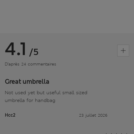
4.1
/5
D’après 24 commentaires
Great umbrella
Not used yet but useful small sized
umbrella for handbag
Hcc2
23 juillet 2026