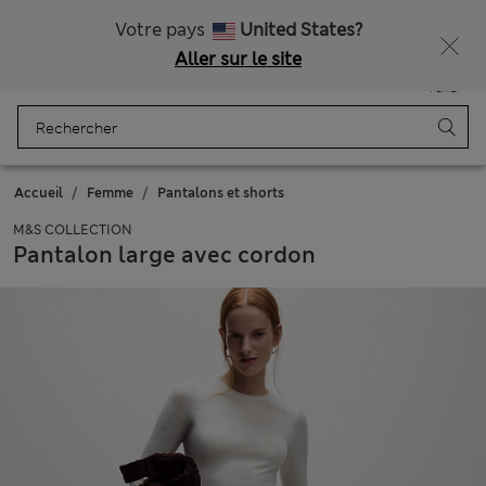
Tous droits payés
Obtenez 15 % de réduction, avec un cadeau en plus - DERNIER JOUR
Votre pays
United States?
Aller sur le site
Menu
Se connecter
Enregistré
Panier
Accueil
Femme
Pantalons et shorts
M&S COLLECTION
Pantalon large avec cordon