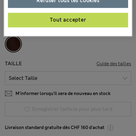
Refuser tous les cookies
15 les commentaires reçus
Tout accepter
COULEUR:
Marron Assorti
Épuisé
TAILLE
Guide des tailles
M’informer lorsqu’il sera de nouveau en stock
Enregistrer l’article pour plus tard
Livraison standard gratuite dès CHF 160 d'achat