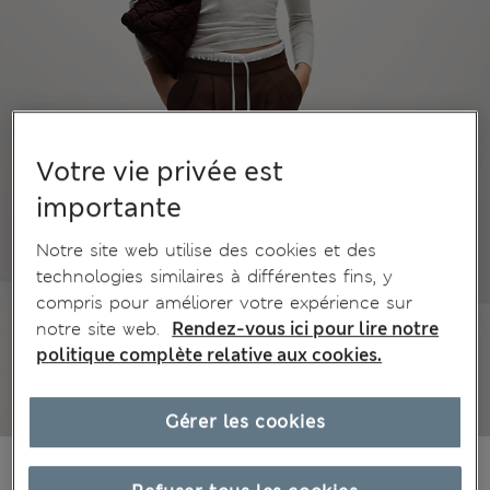
Votre vie privée est
importante
Notre site web utilise des cookies et des
technologies similaires à différentes fins, y
compris pour améliorer votre expérience sur
notre site web.
Rendez-vous ici pour lire notre
politique complète relative aux cookies.
Gérer les cookies
CHF69.90
Tous les prix incluent les taxes et les frais de douanes