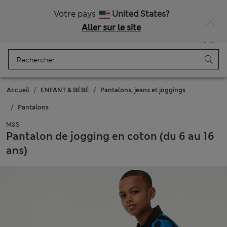
Tous droits payés
Votre pays
United States?
Aller sur le site
Menu
Se connecter
Enregistré
Panier
Accueil
ENFANT & BÉBÉ
Pantalons, jeans et joggings
Pantalons
M&S
Pantalon de jogging en coton (du 6 au 16
ans)