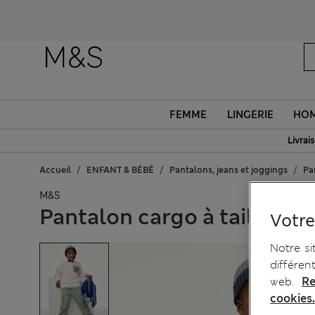
O
FEMME
LINGERIE
HO
Livrai
Accueil
ENFANT & BÉBÉ
Pantalons, jeans et joggings
Pa
M&S
Pantalon cargo à taille éla
Votre
Notre si
différen
web.
Re
cookies.