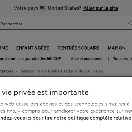
btenez 15 % de réduction, avec un cadeau en plus - DERNIER JO
Tous droits payés
Votre pays
United States?
Aller sur le site
MME
ENFANT & BÉBÉ
RENTRÉE SCOLAIRE
MAISON
|
|
son à domicile gratuite dès 160 CHF
Aide et assistance
Tous droit
ntalons
Pantalon cargo à taille élastique (du 2 au 8 ans)
stique (du 2 au 8 ans)
 vie privée est importante
te web utilise des cookies et des technologies similaires à
tes fins, y compris pour améliorer votre expérience sur not
ndez-vous ici pour lire notre politique complète relative