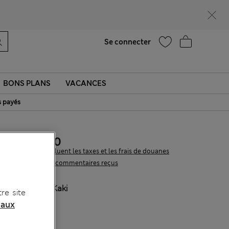
UR
Aide
Trouver un magasin
Se connecter
BONS PLANS
VACANCES
s payés
CHF30.90
Tous les prix incluent les taxes et les frais de douanes
2 les commentaires reçus
COULEUR:
Kaki
re site
 aux