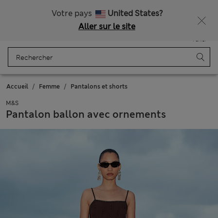
Tous droits payés
Votre pays
United States?
Aller sur le site
Menu
Se connecter
Enregistré
Panier
Accueil
Femme
Pantalons et shorts
M&S
Pantalon ballon avec ornements