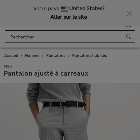
Tous droits payés
Ça vous dirait 15 % de réduction ? Profitez-en, avec davantage de récompenses exclusives en vous inscrivant à Sparks
Votre pays
United States?
Aller sur le site
Menu
Se connecter
Enregistré
Panier
Accueil
Homme
Pantalons
Pantalons habillés
M&S
Pantalon ajusté à carreaux