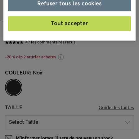
Refuser tous les cookies
Tout accepter
CHF18.90
Tous les prix incluent les taxes et les frais de douanes
47 les commentaires reçus
-20 % dès 2 articles achetés
COULEUR:
Noir
TAILLE
Guide des tailles
M’informer lorsqu’il sera de nouveau en stock