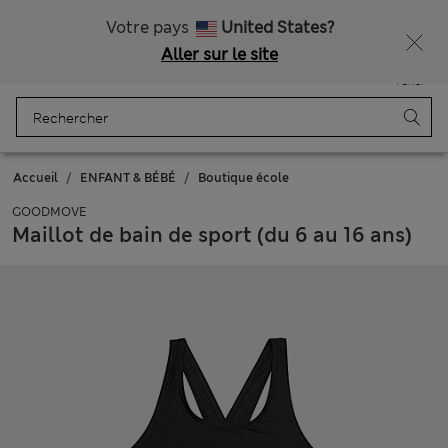
Tous droits payés
Obtenez 15 % de réduction, avec un cadeau en plus - DERNIER JOUR
Votre pays
United States?
Aller sur le site
Menu
Se connecter
Enregistré
Panier
Accueil
ENFANT & BÉBÉ
Boutique école
GOODMOVE
Maillot de bain de sport (du 6 au 16 ans)