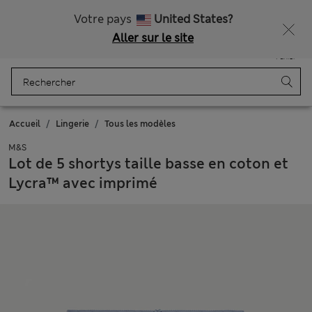
Tous droits payés
Ça vous dirait 15 % de réduction ? Profitez-en, avec davantage de récompenses exclusives en vous inscrivant à Sparks
Votre pays
United States?
Aller sur le site
Menu
Se connecter
Enregistré
Panier
Accueil
Lingerie
Tous les modèles
M&S
Lot de 5 shortys taille basse en coton et
Lycra™ avec imprimé