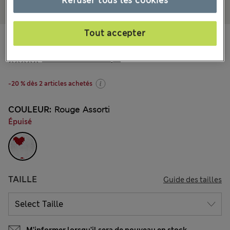
Refuser tous les cookies
Tout accepter
CHF13.90
Tous les prix incluent les taxes et les frais de douanes
8 les commentaires reçus
-20 % dès 2 articles achetés
COULEUR:
Rouge Assorti
Épuisé
TAILLE
Guide des tailles