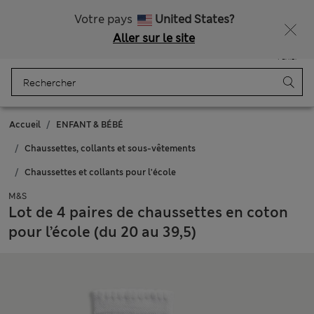
Tous droits payés
Ça vous dirait 15 % de réduction ? Profitez-en, avec davantage de récompenses exclusives en vous inscrivant à Sparks
Votre pays
United States?
Aller sur le site
Menu
Se connecter
Enregistré
Panier
Accueil
ENFANT & BÉBÉ
Chaussettes, collants et sous-vêtements
Chaussettes et collants pour l'école
M&S
Lot de 4 paires de chaussettes en coton
pour l’école (du 20 au 39,5)