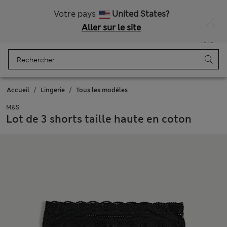
Tous droits payés
Ça vous dirait 15 % de réduction ? Profitez-en, avec davantage de récompenses exclusives en vous inscrivant à Sparks
Votre pays
United States?
Aller sur le site
Menu
Se connecter
Enregistré
Panier
Accueil
Lingerie
Tous les modèles
M&S
Lot de 3 shorts taille haute en coton