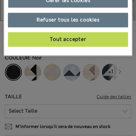
Gérer les cookies
Refuser tous les cookies
CHF14.90
Tous les prix incluent les taxes et les frais de douanes
Tout accepter
721 les commentaires reçus
COULEUR:
Noir
+1
TAILLE
Guide des tailles
M’informer lorsqu’il sera de nouveau en stock