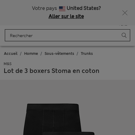
Tous droits payés
Votre pays
United States?
Aller sur le site
Menu
Se connecter
Enregistré
Panier
Accueil
Homme
Sous-vêtements
Trunks
M&S
Lot de 3 boxers Stoma en coton