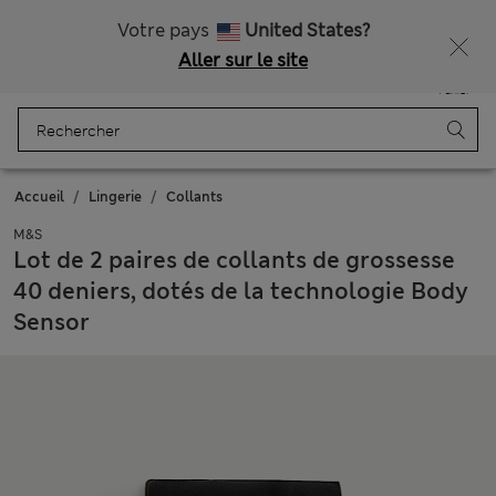
Tous droits payés
Ça vous dirait 15 % de réduction ? Profitez-en, avec davantage de récompenses exclusives en vous inscrivant à Sparks
Votre pays
United States?
Aller sur le site
Menu
Se connecter
Enregistré
Panier
Accueil
Lingerie
Collants
M&S
Lot de 2 paires de collants de grossesse
40 deniers, dotés de la technologie Body
Sensor