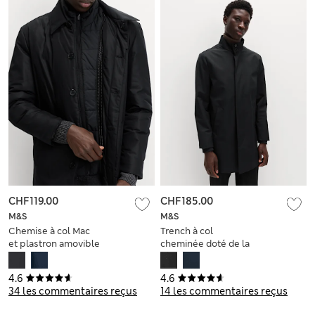
CHF119.00
CHF185.00
M&S
M&S
Chemise à col Mac
Trench à col
et plastron amovible
cheminée doté de la
technologie
Stormwear™
4.6
4.6
34 les commentaires reçus
14 les commentaires reçus