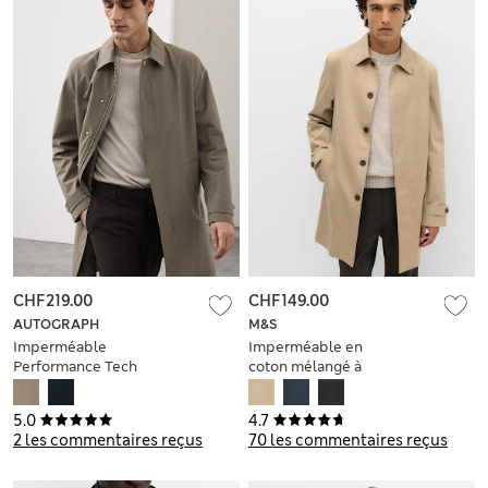
CHF219.00
CHF149.00
AUTOGRAPH
M&S
Imperméable
Imperméable en
Performance Tech
coton mélangé à
Mac avec laine
motif voiture
5.0
4.7
2 les commentaires reçus
70 les commentaires reçus