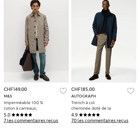
CHF149.00
CHF185.00
M&S
AUTOGRAPH
Imperméable 100 %
Trench à col
coton à carreaux,
cheminée doté de la
doté de la
technologie
5.0
4.9
technologie
Stormwear™
7 les commentaires reçus
70 les commentaires reçus
Stormwear™