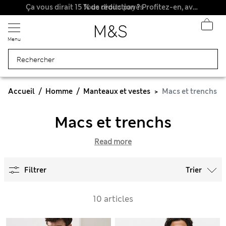
Tous droits payés
Ça vous dirait 15 % de réduction ? Profitez-en, avec davantage de récompenses exclusives en vous inscrivant à Sparks
Menu
Accueil
Homme
Manteaux et vestes
Macs et trenchs
Macs et trenchs
Read more
Filtrer
Trier
10 articles