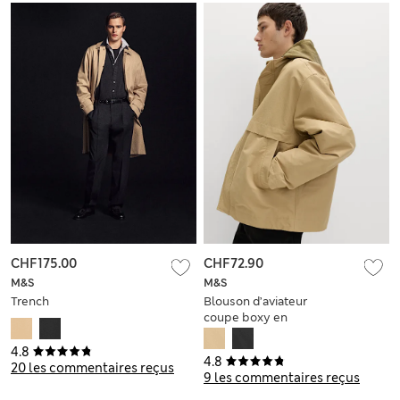
CHF175.00
CHF72.90
M&S
M&S
Trench
Blouson d’aviateur
coupe boxy en
coton à col
cheminée
4.8
4.8
20 les commentaires reçus
9 les commentaires reçus