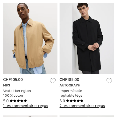
CHF105.00
CHF185.00
M&S
AUTOGRAPH
Veste Harrington
Imperméable
100 % coton
repliable léger
Performance
5.0
5.0
1 les commentaires reçus
2 les commentaires reçus