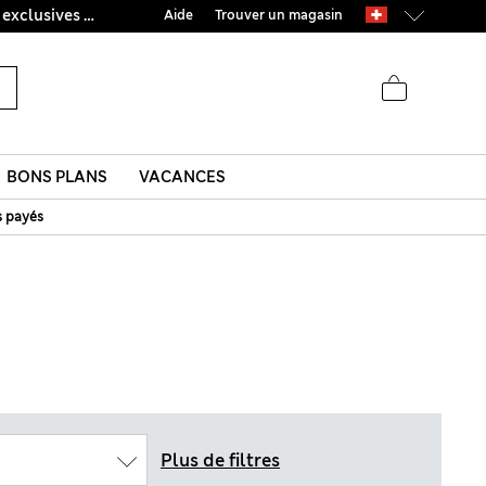
Ça vous dirait 15 % de réduction ? Profitez-en, avec davantage de récompenses exclusives en vous inscrivant à Sparks
Aide
Trouver un magasin
BONS PLANS
VACANCES
s payés
Plus de filtres