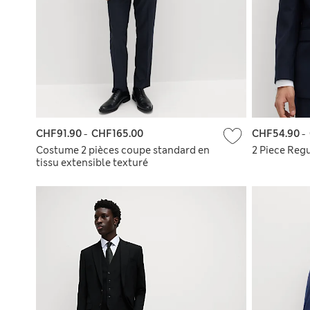
CHF91.90
-
CHF165.00
CHF54.90
-
Costume 2 pièces coupe standard en
2 Piece Regu
tissu extensible texturé