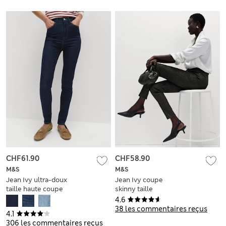
CHF61.90
CHF58.90
M&S
M&S
Jean Ivy ultra-doux
Jean Ivy coupe
taille haute coupe
skinny taille
skinny
normale, effet
4.6
brillant
38 les commentaires reçus
4.1
306 les commentaires reçus