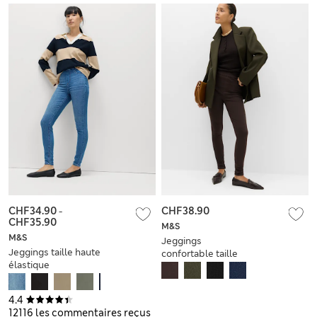
CHF34.90
-
CHF38.90
CHF35.90
M&S
M&S
Jeggings
Jeggings taille haute
confortable taille
élastique
haute élastique
4.4
12116 les commentaires reçus