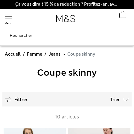
Tous droits payés
Ça vous dirait 15 % de réduction ? Profitez-en, avec davantage de récompenses exclusives en vous inscrivant à Sparks
Menu
Accueil
Femme
Jeans
Coupe skinny
Coupe skinny
Filtrer
Trier
10 articles