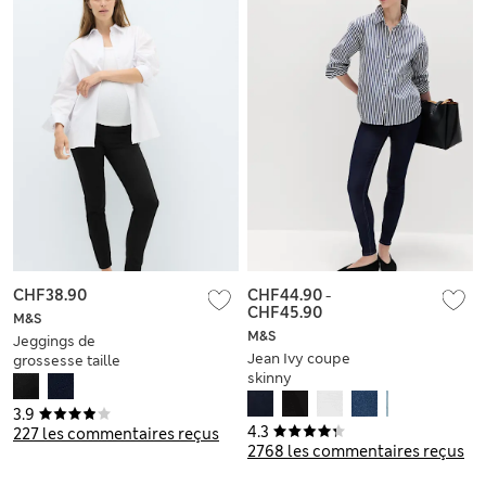
CHF38.90
CHF44.90
-
CHF45.90
M&S
M&S
Jeggings de
Jean Ivy coupe
grossesse taille
skinny
haute
3.9
4.3
227 les commentaires reçus
2768 les commentaires reçus