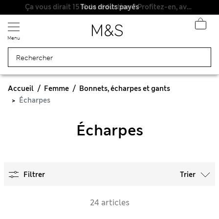
Tous droits payés
Ça vous dirait 15 % de réduction ? Profitez-en, avec davantage de récompenses exclusives en vous inscrivant à Sparks
Menu
Accueil
Femme
Bonnets, écharpes et gants
Écharpes
Écharpes
Filtrer
Trier
24 articles