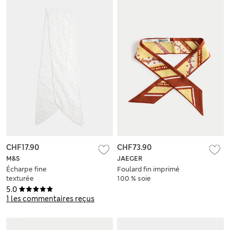
CHF17.90
CHF73.90
M&S
JAEGER
Écharpe fine
Foulard fin imprimé
texturée
100 % soie
5.0
1 les commentaires reçus