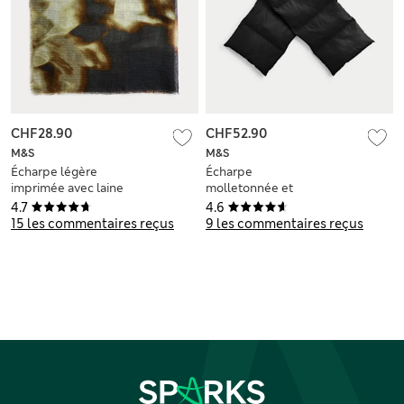
CHF28.90
CHF52.90
M&S
M&S
Écharpe légère
Écharpe
imprimée avec laine
molletonnée et
ouatinée
4.7
4.6
15 les commentaires reçus
9 les commentaires reçus