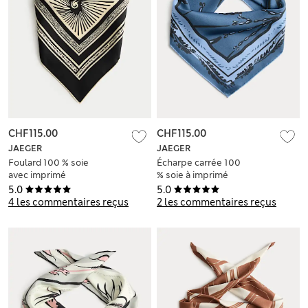
CHF115.00
CHF115.00
JAEGER
JAEGER
Foulard 100 % soie
Écharpe carrée 100
avec imprimé
% soie à imprimé
fleuri mer
5.0
5.0
4 les commentaires reçus
2 les commentaires reçus