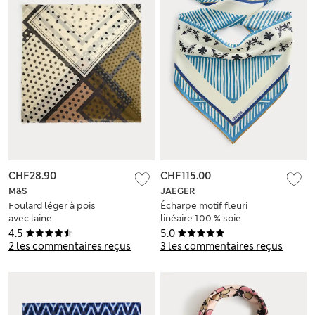
CHF28.90
CHF115.00
M&S
JAEGER
Foulard léger à pois
Écharpe motif fleuri
avec laine
linéaire 100 % soie
4.5
5.0
2 les commentaires reçus
3 les commentaires reçus