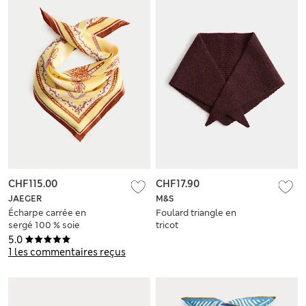
CHF115.00
CHF17.90
JAEGER
M&S
Écharpe carrée en
Foulard triangle en
sergé 100 % soie
tricot
imprimé
5.0
1 les commentaires reçus