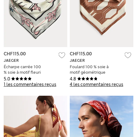
CHF115.00
CHF115.00
JAEGER
JAEGER
Écharpe carrée 100
Foulard 100 % soie à
% soie à motif fleuri
motif géométrique
mer
5.0
4.8
1 les commentaires reçus
4 les commentaires reçus