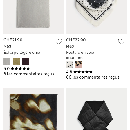
CHF21.90
CHF22.90
M&S
M&S
Écharpe légère unie
Foulard en soie
imprimée
5.0
4.8
8 les commentaires reçus
66 les commentaires reçus