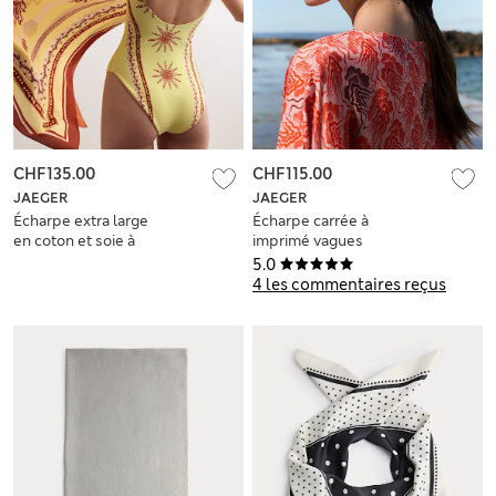
CHF135.00
CHF115.00
JAEGER
JAEGER
Écharpe extra large
Écharpe carrée à
en coton et soie à
imprimé vagues
motif
linéaires
5.0
4 les commentaires reçus