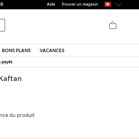
UR
Aide
Trouver un magasin
BONS PLANS
VACANCES
s payés
Kaftan
ence du produit