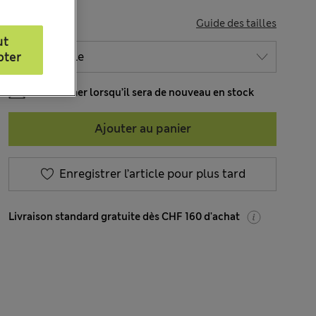
TAILLE
Guide des tailles
ut
pter
M’informer lorsqu’il sera de nouveau en stock
Ajouter au panier
Enregistrer l’article pour plus tard
Livraison standard gratuite dès CHF 160 d'achat