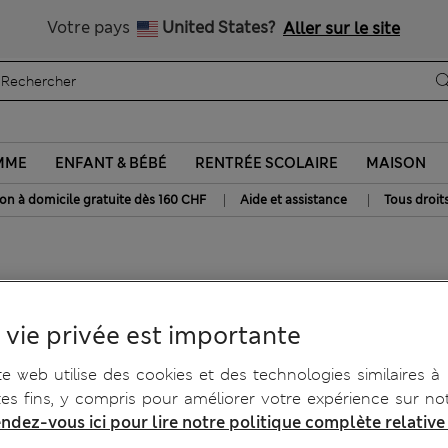
Tous droits payés
Votre pays
United States?
Aller sur le site
MME
ENFANT & BÉBÉ
RENTRÉE SCOLAIRE
MAISON
|
|
son à domicile gratuite dès 160 CHF
Aide et assistance
Tous droit
sey
 vie privée est importante
te web utilise des cookies et des technologies similaires à
tes fins, y compris pour améliorer votre expérience sur not
ndez-vous ici pour lire notre politique complète relative