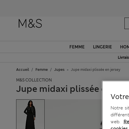
FEMME
LINGERIE
HO
Livrai
Accueil
Femme
Jupes
Jupe midaxi plissée en jersey
M&S COLLECTION
Jupe midaxi plissée en jer
Votre
Notre si
différen
web.
Re
cookies.