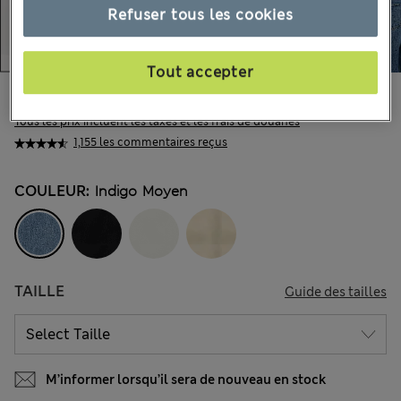
Refuser tous les cookies
Tout accepter
CHF70.90
Tous les prix incluent les taxes et les frais de douanes
1,155 les commentaires reçus
COULEUR:
Indigo Moyen
TAILLE
Guide des tailles
M’informer lorsqu’il sera de nouveau en stock