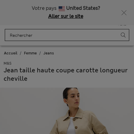
Tous droits payés
Obtenez 15 % de réduction, avec un cadeau en plus - DERNIER JOUR
Votre pays
United States?
Aller sur le site
Menu
Se connecter
Enregistré
Panier
Accueil
Femme
Jeans
M&S
Jean taille haute coupe carotte longueur
cheville