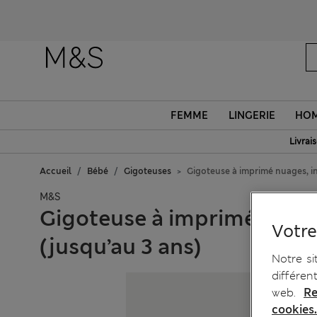
FEMME
LINGERIE
HO
Livrai
Accueil
Bébé
Gigoteuses
Gigoteuse à imprimé nuages, in
M&S
Gigoteuse à imprimé nuages
Votre
(jusqu’au 3 ans)
Notre si
différen
web.
Re
cookies.