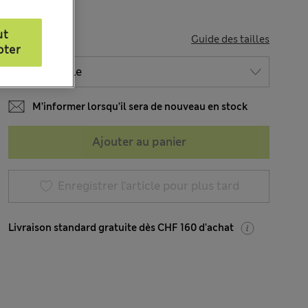
ut
TAILLE
Guide des tailles
pter
M’informer lorsqu’il sera de nouveau en stock
Ajouter au panier
Enregistrer l’article pour plus tard
Livraison standard gratuite dès CHF 160 d'achat