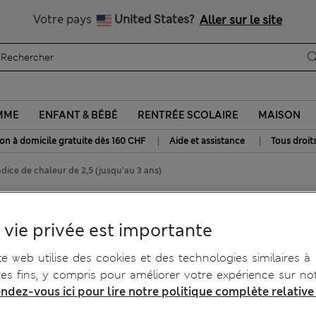
Tous droits payés
Votre pays
United States?
Aller sur le site
MME
ENFANT & BÉBÉ
RENTRÉE SCOLAIRE
MAISON
|
|
son à domicile gratuite dès 160 CHF
Aide et assistance
Tous droit
dice de chaleur de 2,5 (jusqu’au 3 ans)
, indice de chaleur de 2,5
 vie privée est importante
te web utilise des cookies et des technologies similaires à
tes fins, y compris pour améliorer votre expérience sur not
ndez-vous ici pour lire notre politique complète relative