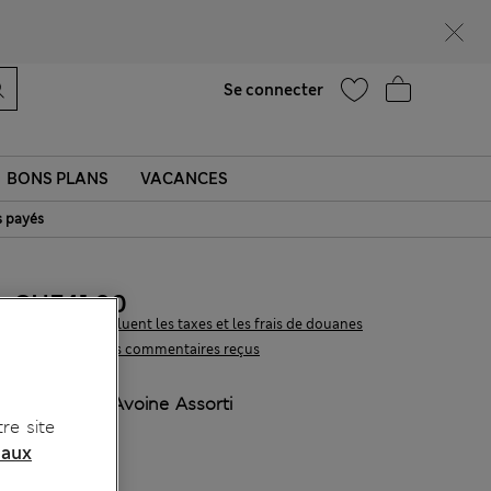
Ça vous dirait 15 % de réduction ? Profitez-en, avec davantage de récompenses exclusives en vous inscrivant à Sparks
Aide
Trouver un magasin
Se connecter
BONS PLANS
VACANCES
s payés
CHF41.90
Tous les prix incluent les taxes et les frais de douanes
10 les commentaires reçus
COULEUR:
Avoine Assorti
re site
Épuisé
 aux