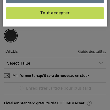
59 les commentaires reçus
Tout accepter
COULEUR:
Noir
Épuisé
TAILLE
Guide des tailles
M’informer lorsqu’il sera de nouveau en stock
Enregistrer l’article pour plus tard
Livraison standard gratuite dès CHF 160 d'achat