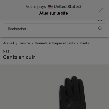
Tous droits payés
Votre pays
United States?
Aller sur le site
Menu
Se connecter
Enregistré
Panier
Accueil
Femme
Bonnets, écharpes et gants
Gants
M&S
Gants en cuir