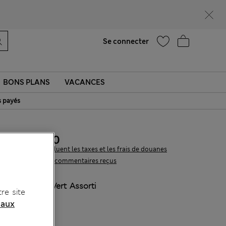
Aide
Trouver un magasin
Se connecter
BONS PLANS
VACANCES
s payés
CHF26.90
Tous les prix incluent les taxes et les frais de douanes
2 les commentaires reçus
COULEUR:
Vert Assorti
re site
 aux