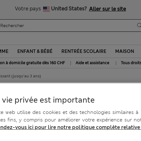
Tous droits payés
Votre pays
United States?
Aller sur le site
MME
ENFANT & BÉBÉ
RENTRÉE SCOLAIRE
MAISON
|
|
son à domicile gratuite dès 160 CHF
Aide et assistance
Tous droit
ssant (jusqu’au 3 ans)
croissant (jusqu’au 3 ans)
 vie privée est importante
te web utilise des cookies et des technologies similaires à
tes fins, y compris pour améliorer votre expérience sur not
ndez-vous ici pour lire notre politique complète relative