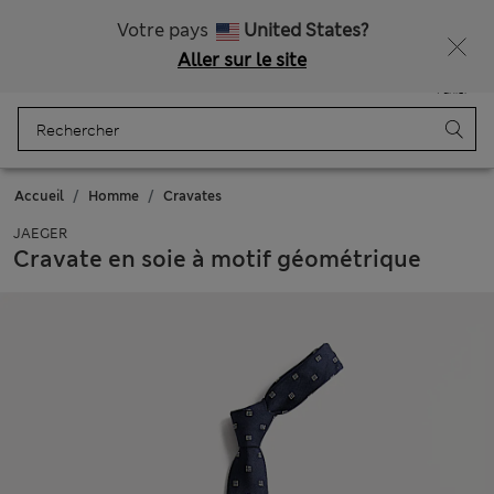
Tous droits payés
Ça vous dirait 15 % de réduction ? Profitez-en, avec davantage de récompenses exclusives en vous inscrivant à Sparks
Votre pays
United States?
Aller sur le site
Menu
Se connecter
Enregistré
Panier
Accueil
Homme
Cravates
JAEGER
Cravate en soie à motif géométrique