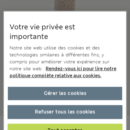
Votre vie privée est
importante
Notre site web utilise des cookies et des
technologies similaires à différentes fins, y
compris pour améliorer votre expérience sur
notre site web.
Rendez-vous ici pour lire notre
politique complète relative aux cookies.
Gérer les cookies
Refuser tous les cookies
CHF50.90
Tous les prix incluent les taxes et les frais de douanes