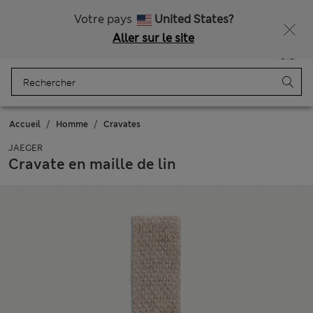
Tous droits payés
Ça vous dirait 15 % de réduction ? Profitez-en, avec davantage de récompenses exclusives en vous inscrivant à Sparks
Votre pays
United States?
Aller sur le site
Menu
Se connecter
Enregistré
Panier
Accueil
Homme
Cravates
JAEGER
Cravate en maille de lin