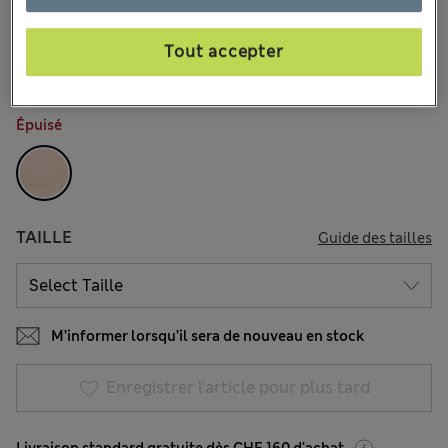
CHF51.90
Tous les prix incluent les taxes et les frais de douanes
39 les commentaires reçus
Tout accepter
COULEUR:
Quartz Rose
Épuisé
TAILLE
Guide des tailles
M’informer lorsqu’il sera de nouveau en stock
Enregistrer l’article pour plus tard