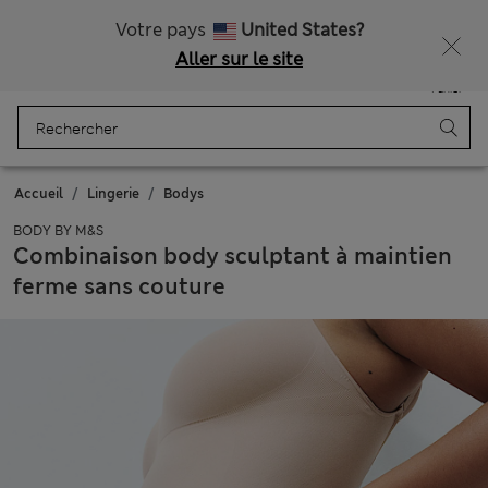
Tous droits payés
Ça vous dirait 15 % de réduction ? Profitez-en, avec davantage de récompenses exclusives en vous inscrivant à Sparks
Votre pays
United States?
Aller sur le site
Menu
Se connecter
Enregistré
Panier
Accueil
Lingerie
Bodys
BODY BY M&S
Combinaison body sculptant à maintien
ferme sans couture