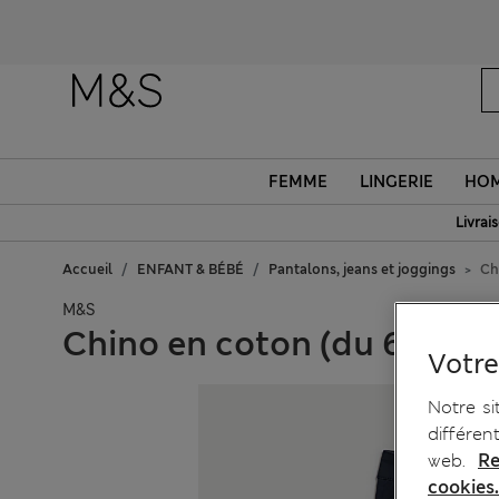
FEMME
LINGERIE
HO
Livrai
Accueil
ENFANT & BÉBÉ
Pantalons, jeans et joggings
Ch
M&S
Chino en coton (du 6 au 16
Votre
Notre si
différen
web.
Re
cookies.