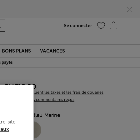
Ça vous dirait 15 % de réduction ? Profitez-en, avec davantage de récompenses exclusives en vous inscrivant à Sparks
Aide
Trouver un magasin
Se connecter
BONS PLANS
VACANCES
s payés
CHF18.90
Tous les prix incluent les taxes et les frais de douanes
95 les commentaires reçus
COULEUR:
Bleu Marine
re site
 aux