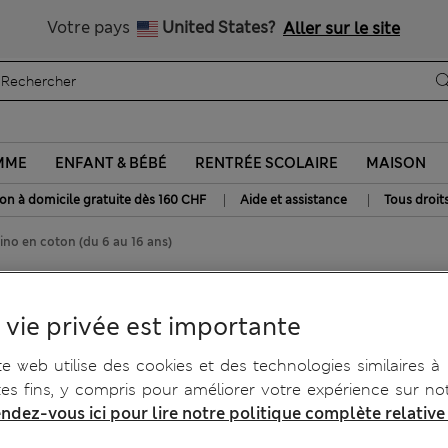
Tous droits payés
Votre pays
United States?
Aller sur le site
MME
ENFANT & BÉBÉ
RENTRÉE SCOLAIRE
MAISON
|
|
son à domicile gratuite dès 160 CHF
Aide et assistance
Tous droit
ino en coton (du 6 au 16 ans)
 ans)
 vie privée est importante
te web utilise des cookies et des technologies similaires à
tes fins, y compris pour améliorer votre expérience sur not
ndez-vous ici pour lire notre politique complète relative