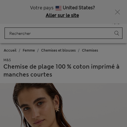
Tous droits payés
Obtenez 15 % de réduction, avec un cadeau en plus - DERNIER JOUR
Votre pays
United States?
Aller sur le site
Menu
Se connecter
Enregistré
Panier
Accueil
Femme
Chemises et blouses
Chemises
M&S
Chemise de plage 100 % coton imprimé à
manches courtes