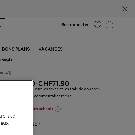
Ça vous dirait 15 % de réduction ? Profitez-en, avec davantage de récompenses exclusives en vous inscrivant à Sparks
Aide
Trouver un magasin
Se connecter
BONS PLANS
VACANCES
s payés
 au 43)
CHF67.90
-
CHF71.90
Tous les prix incluent les taxes et les frais de douanes
15 les commentaires reçus
-20 % dès 2 articles achetés
re site
 aux
COULEUR:
Noir