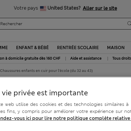
Tous droits payés
Votre pays
United States?
Aller sur le site
MME
ENFANT & BÉBÉ
RENTRÉE SCOLAIRE
MAISON
|
|
son à domicile gratuite dès 160 CHF
Aide et assistance
Tous droit
Chaussures enfants en cuir pour l’école (du 32 au 43)
pour l’école (du 32 au 43)
 vie privée est importante
te web utilise des cookies et des technologies similaires à
tes fins, y compris pour améliorer votre expérience sur not
ndez-vous ici pour lire notre politique complète relative