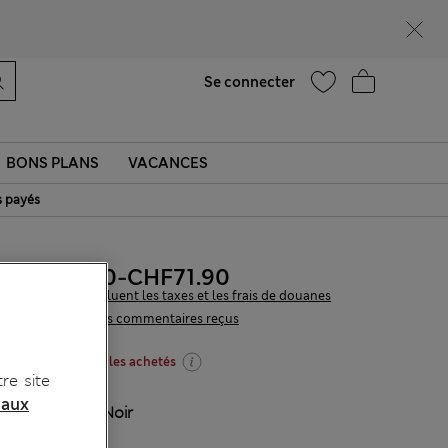
Ça vous dirait 15 % de réduction ? Profitez-en, avec davantage de récompenses exclusives en vous inscrivant à Sparks
Aide
Trouver un magasin
Se connecter
BONS PLANS
VACANCES
s payés
CHF67.90
-
CHF71.90
Tous les prix incluent les taxes et les frais de douanes
46 les commentaires reçus
-20 % dès 2 articles achetés
re site
 aux
COULEUR:
Noir