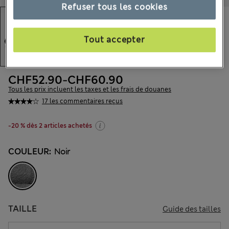
Refuser tous les cookies
Tout accepter
CHF52.90
-
CHF60.90
Tous les prix incluent les taxes et les frais de douanes
17 les commentaires reçus
-20 % dès 2 articles achetés
COULEUR:
Noir
TAILLE
Guide des tailles