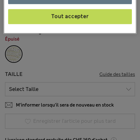
CHF22.90
Tous les prix incluent les taxes et les frais de douanes
9 les commentaires reçus
Tout accepter
COULEUR:
Argent
Épuisé
TAILLE
Guide des tailles
M’informer lorsqu’il sera de nouveau en stock
Enregistrer l’article pour plus tard