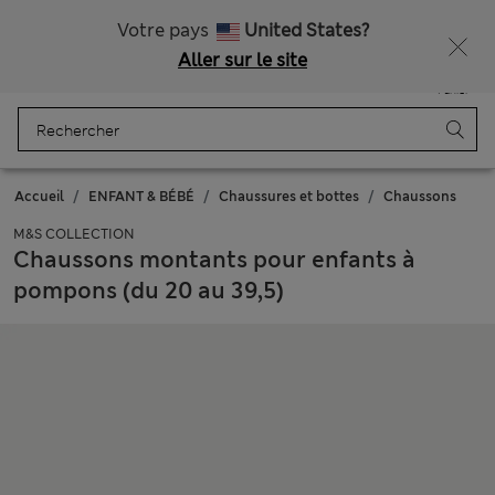
Tous droits payés
Ça vous dirait 15 % de réduction ? Profitez-en, avec davantage de récompenses exclusives en vous inscrivant à Sparks
Votre pays
United States?
Aller sur le site
Menu
Se connecter
Enregistré
Panier
Accueil
ENFANT & BÉBÉ
Chaussures et bottes
Chaussons
M&S COLLECTION
Chaussons montants pour enfants à
pompons (du 20 au 39,5)