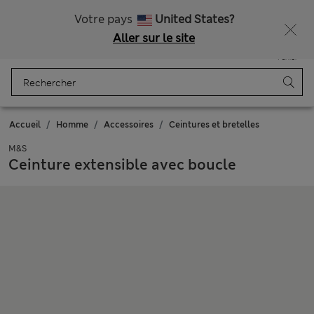
Tous droits payés
Obtenez 15 % de réduction, avec un cadeau en plus - DERNIER JOUR
Votre pays
United States?
Aller sur le site
Menu
Se connecter
Enregistré
Panier
Accueil
Homme
Accessoires
Ceintures et bretelles
M&S
Ceinture extensible avec boucle