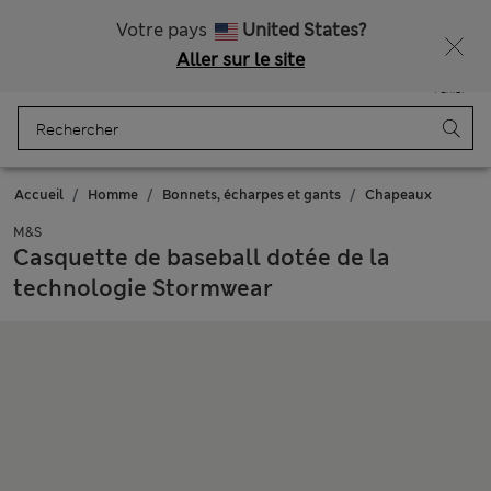
Rentrée scolaire : -20 % dès 2 articles achetés
Livraison gratuite dès 160 CHF
Votre pays
United States?
Aller sur le site
Menu
Se connecter
Enregistré
Panier
Accueil
Homme
Bonnets, écharpes et gants
Chapeaux
M&S
Casquette de baseball dotée de la
technologie Stormwear