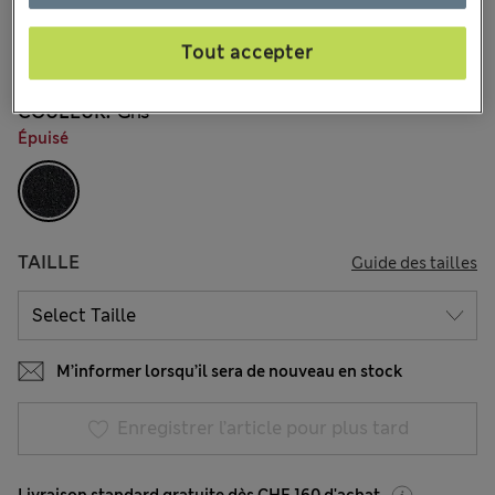
CHF45.90
Tous les prix incluent les taxes et les frais de douanes
Tout accepter
19 les commentaires reçus
COULEUR:
Gris
Épuisé
TAILLE
Guide des tailles
M’informer lorsqu’il sera de nouveau en stock
Enregistrer l’article pour plus tard