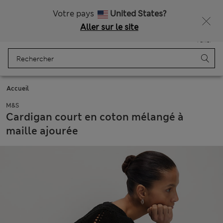
Tous droits payés
Votre pays
United States?
Aller sur le site
Menu
Se connecter
Enregistré
Panier
Accueil
M&S
Cardigan court en coton mélangé à
maille ajourée