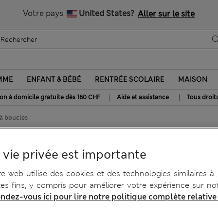
Tous droits payés
Votre pays
United States?
Aller sur le site
MME
ENFANT & BÉBÉ
RENTRÉE SCOLAIRE
MAISON
|
|
son à domicile gratuite dès 160 CHF
Aide et assistance
Tous droit
 à boucles
 genou à boucles
 vie privée est importante
te web utilise des cookies et des technologies similaires à
tes fins, y compris pour améliorer votre expérience sur not
ndez-vous ici pour lire notre politique complète relative